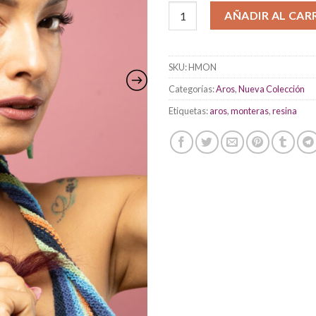
Hojas monsteras cantidad
AÑADIR AL CAR
SKU:
HMON
Categorías:
Aros
,
Nueva Colección
Etiquetas:
aros
,
monteras
,
resina