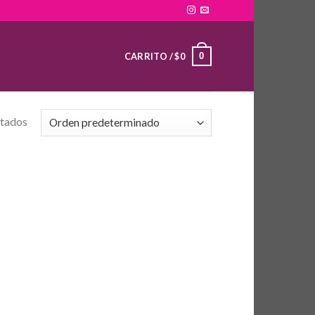
0
CARRITO /
$
0
ltados