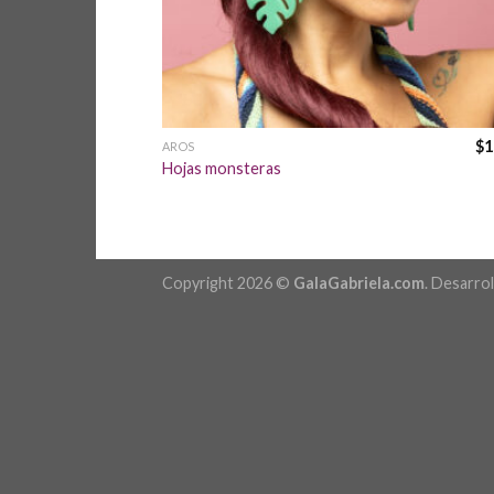
$
1
AROS
Hojas monsteras
Copyright 2026 ©
GalaGabriela.com
. Desarro