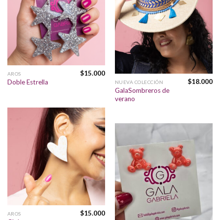
$
15.000
AROS
$
18.000
Doble Estrella
NUEVA COLECCIÓN
GalaSombreros de
verano
$
15.000
AROS