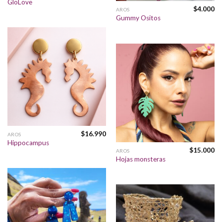
GloLove
$
4.000
AROS
Gummy Ositos
$
16.990
AROS
Hippocampus
$
15.000
AROS
Hojas monsteras