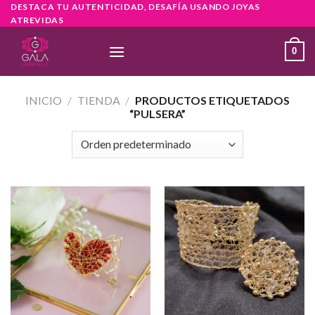
Skip
DESTACA TU AUTENTICIDAD, DESAFÍA USANDO JOYAS
ATREVIDAS
to
content
0
INICIO
/
TIENDA
/
PRODUCTOS ETIQUETADOS
“PULSERA”