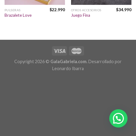
$
22.990
$
34.990
PULSERAS
OTROS ACCESORIOS
Brazalete Love
Juego Fina
Copyright 2026 ©
GalaGabriela.com
. Desarrollado por
Leonardo Ibarra