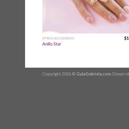
$
1
OTROS ACCESORIOS
Anillo Star
Copyright 2026 ©
GalaGabriela.com
. Desarro