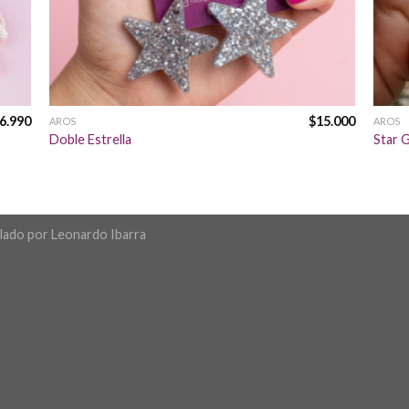
6.990
$
15.000
AROS
AROS
Doble Estrella
Star 
llado por
Leonardo Ibarra