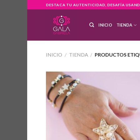
Skip
DESTACA TU AUTENTICIDAD, DESAFÍA USAND
to
content
INICIO
TIENDA
INICIO
/
TIENDA
/
PRODUCTOS ETIQU