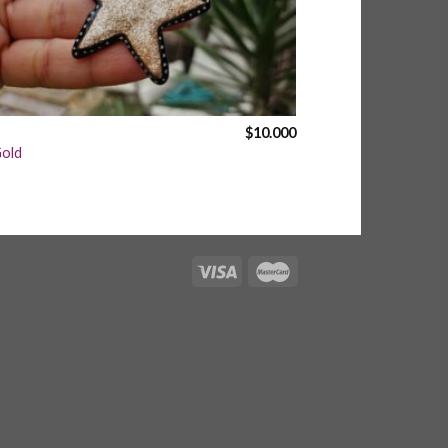
$
10.000
Gold